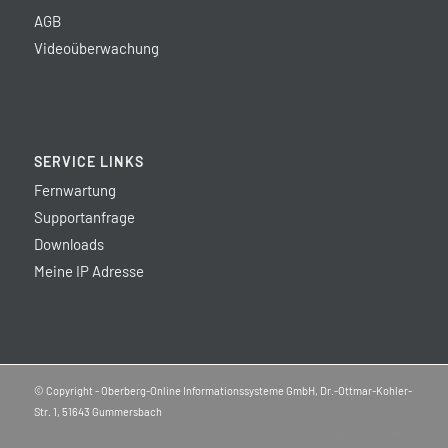
AGB
Videoüberwachung
SERVICE LINKS
Fernwartung
Supportanfrage
Downloads
Meine IP Adresse
© Copyright - Oberberg-Online Informationssysteme GmbH, Dr.-Ottmar-Kohler-
Str. 1, 51643 Gummersbach