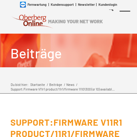
Fernwartung
|
Kundensupport
|
Newsletter
|
Kundenlogin
Beiträge
Du bist hier:
Startseite
/
Beiträge
/
News
/
Support:Firmware V11r1 product/11r1/firmware 11101300 (sr 10) availabl...
SUPPORT:FIRMWARE V11R1
PRODUCT/11R1/FIRMWARE