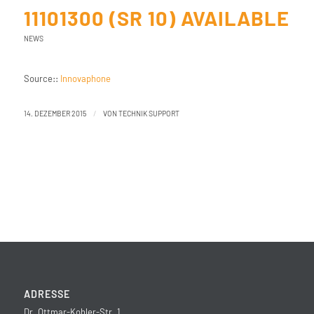
11101300 (SR 10) AVAILABLE
NEWS
Source::
Innovaphone
/
14. DEZEMBER 2015
VON
TECHNIK SUPPORT
ADRESSE
Dr. Ottmar-Kohler-Str. 1