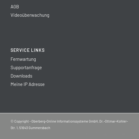
AGB
Videoüberwachung
SERVICE LINKS
Fernwartung
Supportanfrage
Downloads
Meine IP Adresse
© Copyright - Oberberg-Online Informationssysteme GmbH, Dr.-Ottmar-Kohler-
Str. 1, 51643 Gummersbach