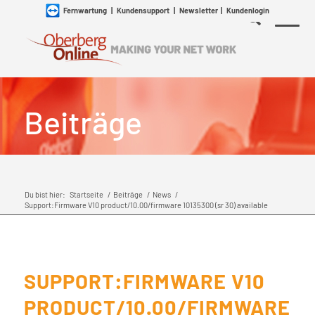
Fernwartung
|
Kundensupport
|
Newsletter
|
Kundenlogin
Beiträge
Du bist hier:
Startseite
/
Beiträge
/
News
/
Support:Firmware V10 product/10.00/firmware 10135300 (sr 30) available
SUPPORT:FIRMWARE V10
PRODUCT/10.00/FIRMWARE