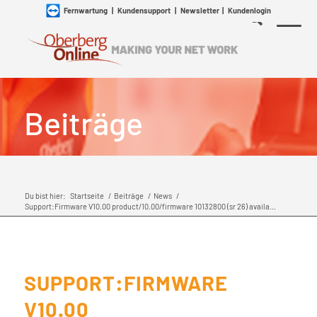
Fernwartung
|
Kundensupport
|
Newsletter
|
Kundenlogin
Beiträge
Du bist hier:
Startseite
/
Beiträge
/
News
/
Support:Firmware V10.00 product/10.00/firmware 10132800 (sr 26) availa...
SUPPORT:FIRMWARE
V10.00