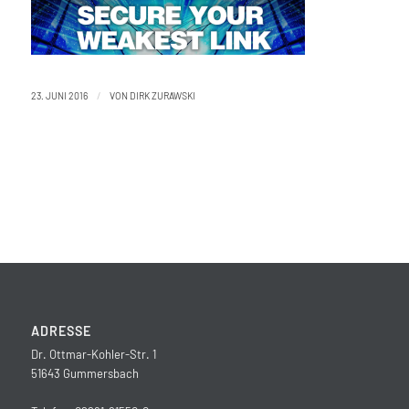
/
23. JUNI 2016
VON
DIRK ZURAWSKI
ADRESSE
Dr. Ottmar-Kohler-Str. 1
51643 Gummersbach