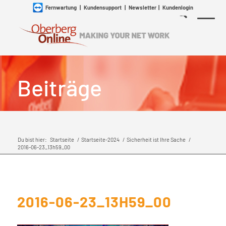
Fernwartung
|
Kundensupport
|
Newsletter
|
Kundenlogin
Beiträge
Du bist hier:
Startseite
/
Startseite-2024
/
Sicherheit ist Ihre Sache
/
2016-06-23_13h59_00
2016-06-23_13H59_00