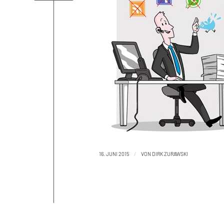
/
16. JUNI 2015
VON
DIRK ZURAWSKI