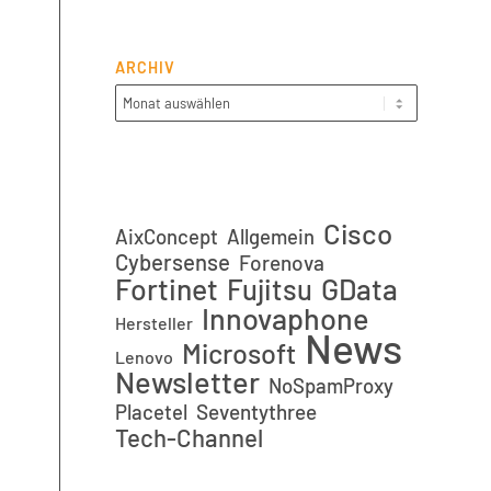
ARCHIV
Cisco
AixConcept
Allgemein
Cybersense
Forenova
Fortinet
GData
Fujitsu
Innovaphone
Hersteller
News
Microsoft
Lenovo
Newsletter
NoSpamProxy
Placetel
Seventythree
Tech-Channel