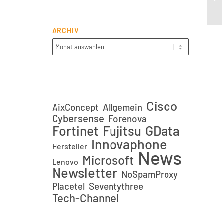
2.3
ARCHIV
Cisco
AixConcept
Allgemein
Cybersense
Forenova
Fortinet
GData
Fujitsu
Innovaphone
Hersteller
News
Microsoft
Lenovo
Newsletter
NoSpamProxy
Placetel
Seventythree
Tech-Channel