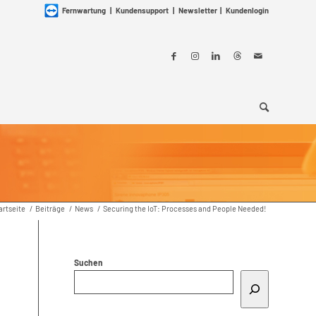
Fernwartung
|
Kundensupport
|
Newsletter
|
Kundenlogin
artseite
/
Beiträge
/
News
/
Securing the IoT: Processes and People Needed!
Suchen