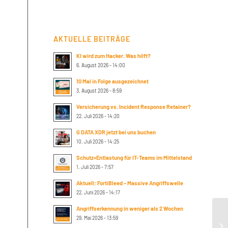
AKTUELLE BEITRÄGE
KI wird zum Hacker. Was hilft?
6. August 2026 - 14:00
10 Mal in Folge ausgezeichnet
3. August 2026 - 8:59
Versicherung vs. Incident Response Retainer?
22. Juli 2026 - 14:20
G DATA XDR jetzt bei uns buchen
10. Juli 2026 - 14:25
Schutz+Entlastung für IT-Teams im Mittelstand
1. Juli 2026 - 7:57
Aktuell: FortiBleed – Massive Angriffswelle
22. Juni 2026 - 14:17
Angriffserkennung in weniger als 2 Wochen
He
29. Mai 2026 - 13:59
fo