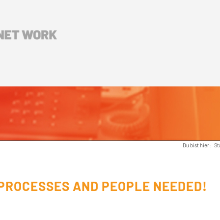
Du bist hier:
St
 PROCESSES AND PEOPLE NEEDED!