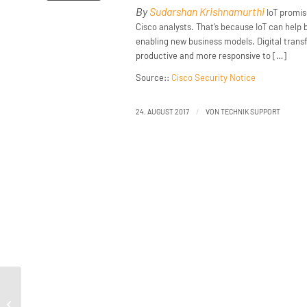
By
Sudarshan Krishnamurthi
IoT promis
Cisco analysts. That’s because IoT can help 
enabling new business models. Digital trans
productive and more responsive to […]
Source::
Cisco Security Notice
/
24. AUGUST 2017
VON
TECHNIK SUPPORT
Securing the IoT: Processes and