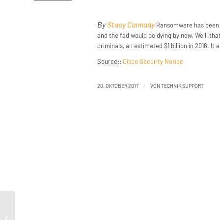
By
Stacy Cannady
Ransomware has been all
and the fad would be dying by now. Well, that
criminals, an estimated $1 billion in 2016. It 
Source::
Cisco Security Notice
/
20. OKTOBER 2017
VON
TECHNIK SUPPORT
Architecting a More Secure Future