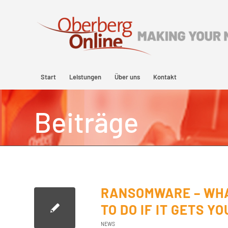
Start
Leistungen
Über uns
Kontakt
Beiträge
RANSOMWARE – WHAT
TO DO IF IT GETS YO
NEWS