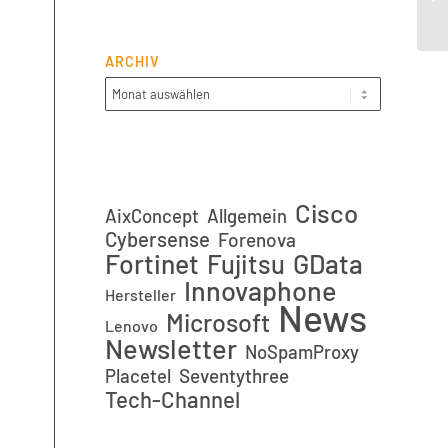
it
ARCHIV
Cisco
AixConcept
Allgemein
Cybersense
Forenova
Fortinet
GData
Fujitsu
Innovaphone
Hersteller
News
Microsoft
Lenovo
Newsletter
NoSpamProxy
Placetel
Seventythree
Tech-Channel