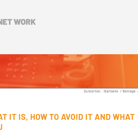
Du bist hier:
Startseite
/
Beiträge
 IT IS, HOW TO AVOID IT AND WHAT
U