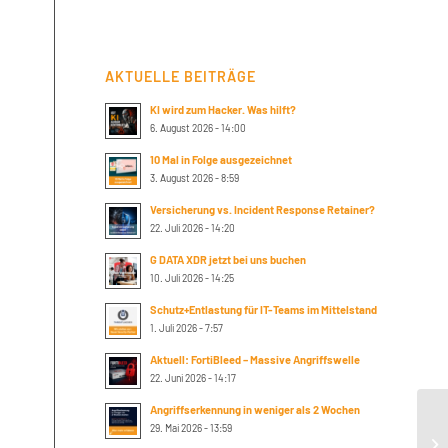
AKTUELLE BEITRÄGE
KI wird zum Hacker. Was hilft?
6. August 2026 - 14:00
10 Mal in Folge ausgezeichnet
3. August 2026 - 8:59
Versicherung vs. Incident Response Retainer?
22. Juli 2026 - 14:20
G DATA XDR jetzt bei uns buchen
10. Juli 2026 - 14:25
Schutz+Entlastung für IT-Teams im Mittelstand
1. Juli 2026 - 7:57
Aktuell: FortiBleed – Massive Angriffswelle
22. Juni 2026 - 14:17
Angriffserkennung in weniger als 2 Wochen
29. Mai 2026 - 13:59
Ra