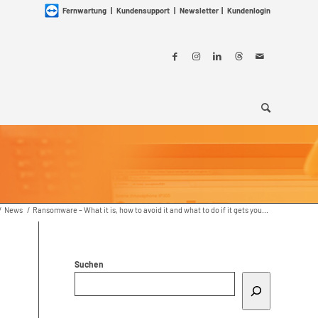
Fernwartung
|
Kundensupport
|
Newsletter
|
Kundenlogin
/
News
/
Ransomware – What it is, how to avoid it and what to do if it gets you...
Suchen