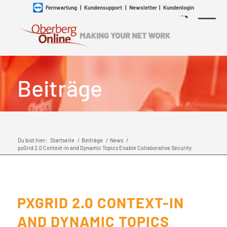
Fernwartung
|
Kundensupport
|
Newsletter
|
Kundenlogin
Beiträge
Du bist hier:
Startseite
/
Beiträge
/
News
/
pxGrid 2.0 Context-In and Dynamic Topics Enable Collaborative Security
PXGRID 2.0 CONTEXT-IN
AND DYNAMIC TOPICS