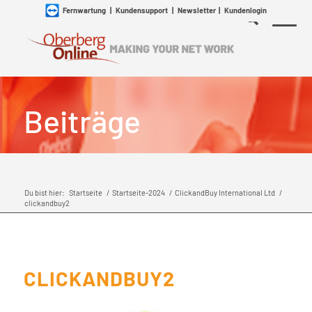
Fernwartung
|
Kundensupport
|
Newsletter
|
Kundenlogin
Beiträge
Du bist hier:
Startseite
/
Startseite-2024
/
ClickandBuy International Ltd
/
clickandbuy2
CLICKANDBUY2