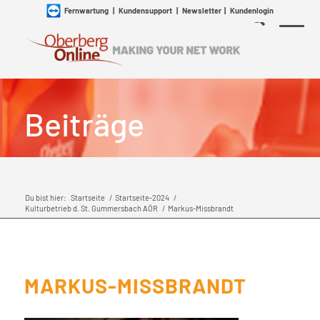
Fernwartung
|
Kundensupport
|
Newsletter
|
Kundenlogin
Beiträge
Du bist hier:
Startseite
/
Startseite-2024
/
Kulturbetrieb d. St. Gummersbach AÖR
/
Markus-Missbrandt
MARKUS-MISSBRANDT