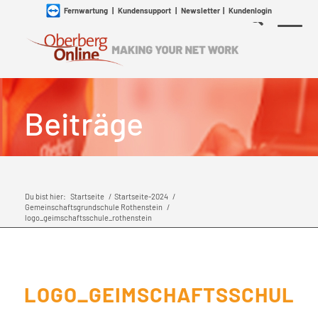
Fernwartung
|
Kundensupport
|
Newsletter
|
Kundenlogin
Beiträge
Du bist hier:
Startseite
/
Startseite-2024
/
Gemeinschaftsgrundschule Rothenstein
/
logo_geimschaftsschule_rothenstein
LOGO_GEIMSCHAFTSSCHULE_