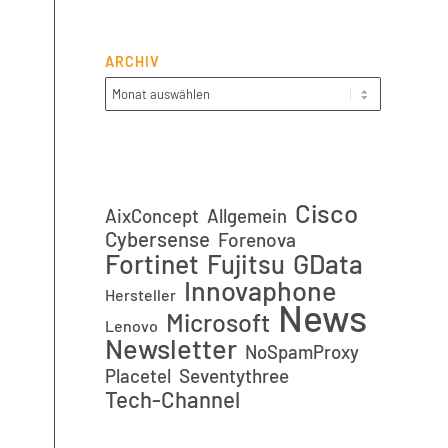
ARCHIV
Cisco
AixConcept
Allgemein
Cybersense
Forenova
Fortinet
GData
Fujitsu
Innovaphone
Hersteller
News
Microsoft
Lenovo
Newsletter
NoSpamProxy
Placetel
Seventythree
Tech-Channel