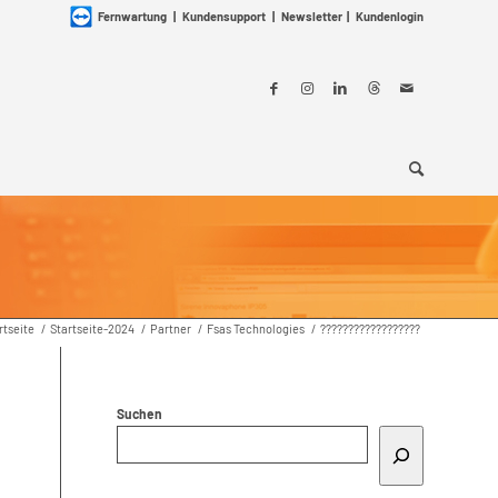
Fernwartung
|
Kundensupport
|
Newsletter
|
Kundenlogin
rtseite
/
Startseite-2024
/
Partner
/
Fsas Technologies
/
??????????????????
Suchen