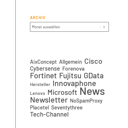
ARCHIV
Cisco
AixConcept
Allgemein
Cybersense
Forenova
Fortinet
GData
Fujitsu
Innovaphone
Hersteller
News
Microsoft
Lenovo
Newsletter
NoSpamProxy
Placetel
Seventythree
Tech-Channel