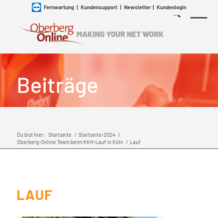
Fernwartung
|
Kundensupport
|
Newsletter
|
Kundenlogin
Beiträge
Du bist hier:
Startseite
/
Startseite-2024
/
Oberberg-Online Team beim KKH-Lauf in Köln
/
Lauf
LAUF