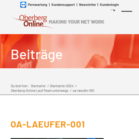
Fernwartung
|
Kundensupport
|
Newsletter
|
Kundenlogin
Beiträge
Du bist hier:
Startseite
/
Startseite-2024
/
Oberberg-Online Lauf-Team unterwegs
/
oa-laeufer-001
OA-LAEUFER-001