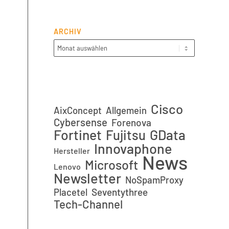
ARCHIV
Cisco
AixConcept
Allgemein
Cybersense
Forenova
Fortinet
GData
Fujitsu
Innovaphone
Hersteller
News
Microsoft
Lenovo
Newsletter
NoSpamProxy
Placetel
Seventythree
Tech-Channel