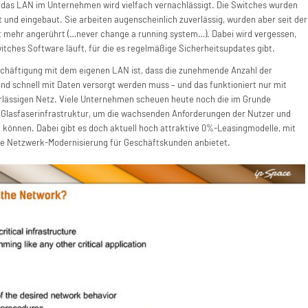
, das LAN im Unternehmen wird vielfach vernachlässigt. Die Switches wurden
 und eingebaut. Sie arbeiten augenscheinlich zuverlässig, wurden aber seit der
 mehr angerührt (…never change a running system…). Dabei wird vergessen,
tches Software läuft, für die es regelmäßige Sicherheitsupdates gibt.
chäftigung mit dem eigenen LAN ist, dass die zunehmende Anzahl der
nd schnell mit Daten versorgt werden muss – und das funktioniert nur mit
lässigen Netz. Viele Unternehmen scheuen heute noch die im Grunde
in Glasfaserinfrastruktur, um die wachsenden Anforderungen der Nutzer und
können. Dabei gibt es doch aktuell hoch attraktive 0%-Leasingmodelle, mit
ne Netzwerk-Modernisierung für Geschäftskunden anbietet.