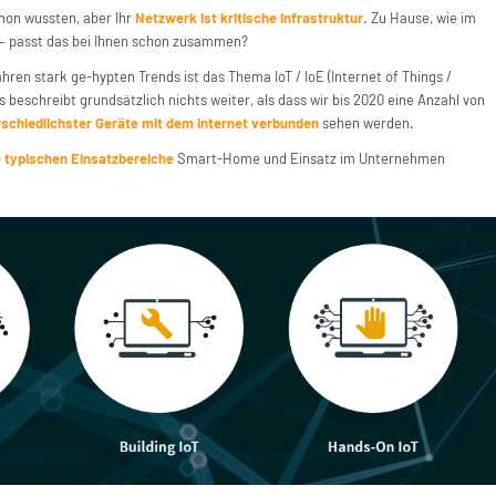
chon wussten, aber Ihr
Netzwerk ist kritische Infrastruktur
. Zu Hause, wie im
 – passt das bei Ihnen schon zusammen?
hren stark ge-hypten Trends ist das Thema IoT / IoE (Internet of Things /
s beschreibt grundsätzlich nichts weiter, als dass wir bis 2020 eine Anzahl von
schiedlichster Geräte mit dem Internet verbunden
sehen werden.
e typischen Einsatzbereiche
Smart-Home und Einsatz im Unternehmen