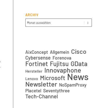
ARCHIV
Cisco
AixConcept
Allgemein
Cybersense
Forenova
m
Fortinet
GData
Fujitsu
,
Innovaphone
Hersteller
News
Microsoft
Lenovo
Newsletter
NoSpamProxy
Placetel
Seventythree
Tech-Channel