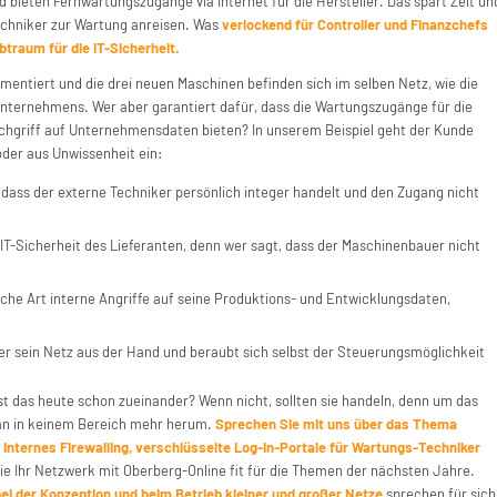
bieten Fernwartungszugänge via Internet für die Hersteller. Das spart Zeit un
echniker zur Wartung anreisen. Was
verlockend für Controller und Finanzchefs
btraum für die IT-Sicherheit.
mentiert und die drei neuen Maschinen befinden sich im selben Netz, wie die
ternehmens. Wer aber garantiert dafür, dass die Wartungszugänge für die
chgriff auf Unternehmensdaten bieten? In unserem Beispiel geht der Kunde
oder aus Unwissenheit ein:
, dass der externe Techniker persönlich integer handelt und den Zugang nicht
e IT-Sicherheit des Lieferanten, denn wer sagt, dass der Maschinenbauer nicht
ache Art interne Angriffe auf seine Produktions- und Entwicklungsdaten,
über sein Netz aus der Hand und beraubt sich selbst der Steuerungsmöglichkeit
st das heute schon zueinander? Wenn nicht, sollten sie handeln, denn um das
n in keinem Bereich mehr herum.
Sprechen Sie mit uns über das Thema
nternes Firewalling, verschlüsselte Log-In-Portale für Wartungs-Techniker
ie Ihr Netzwerk mit Oberberg-Online fit für die Themen der nächsten Jahre.
ei der Konzeption und beim Betrieb kleiner und großer Netze
sprechen für sich