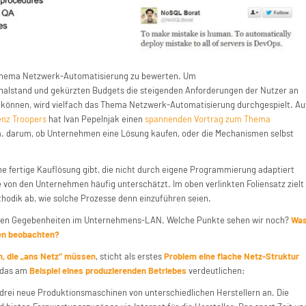
 Thema Netzwerk-Automatisierung zu bewerten. Um
alstand und gekürzten Budgets die steigenden Anforderungen der Nutzer an
können, wird vielfach das Thema Netzwerk-Automatisierung durchgespielt. Au
enz Troopers
hat Ivan Pepelnjak einen
spannenden Vortrag zum Thema
.a. darum, ob Unternehmen eine Lösung kaufen, oder die Mechanismen selbst
eine fertige Kauflösung gibt, die nicht durch eigene Programmierung adaptiert
von den Unternehmen häufig unterschätzt. Im oben verlinkten Foliensatz zielt
thodik ab, wie solche Prozesse denn einzuführen seien.
llen Gegebenheiten im Unternehmens-LAN. Welche Punkte sehen wir noch?
Wa
en beobachten?
, die „ans Netz“ müssen
, sticht als erstes
Problem eine flache Netz-Struktur
h das am
Beispiel eines produzierenden Betriebes
verdeutlichen:
rei neue Produktionsmaschinen von unterschiedlichen Herstellern an. Die