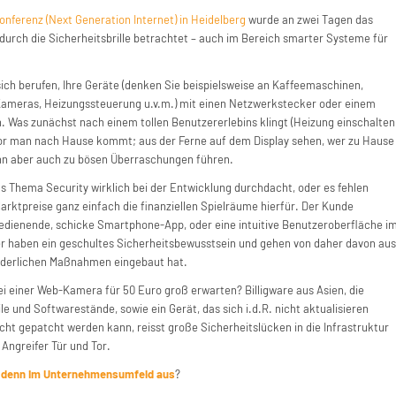
onferenz (Next Generation Internet) in Heidelberg
wurde an zwei Tagen das
durch die Sicherheitsbrille betrachtet – auch im Bereich smarter Systeme für
ich berufen, Ihre Geräte (denken Sie beispielsweise an Kaffeemaschinen,
Kameras, Heizungssteuerung u.v.m.) mit einen Netzwerkstecker oder einem
Was zunächst nach einem tollen Benutzererlebins klingt (Heizung einschalten
r man nach Hause kommt; aus der Ferne auf dem Display sehen, wer zu Hause
kann aber auch zu bösen Überraschungen führen.
s Thema Security wirklich bei der Entwicklung durchdacht, oder es fehlen
arktpreise ganz einfach die finanziellen Spielräume hierfür. Der Kunde
bedienende, schicke Smartphone-App, oder eine intuitive Benutzeroberfläche i
r haben ein geschultes Sicherheitsbewusstsein und gehen von daher davon aus
orderlichen Maßnahmen eingebaut hat.
i einer Web-Kamera für 50 Euro groß erwarten? Billigware aus Asien, die
e und Softwarestände, sowie ein Gerät, das sich i.d.R. nicht aktualisieren
cht gepatcht werden kann, reisst große Sicherheitslücken in die Infrastruktur
Angreifer Tür und Tor.
a denn im Unternehmensumfeld aus
?