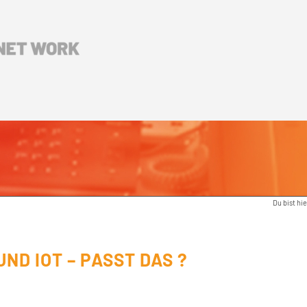
Du bist hie
ND IOT – PASST DAS ?