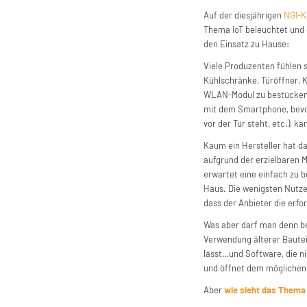
Auf der diesjährigen
NGI-K
Thema IoT beleuchtet und 
den Einsatz zu Hause:
Viele Produzenten fühlen s
Kühlschränke, Türöffner, 
WLAN-Modul zu bestücken. 
mit dem Smartphone, bevo
vor der Tür steht, etc.), 
Kaum ein Hersteller hat da
aufgrund der erzielbaren M
erwartet eine einfach zu 
Haus. Die wenigsten Nutze
dass der Anbieter die erf
Was aber darf man denn be
Verwendung älterer Bauteil
lässt…und Software, die ni
und öffnet dem möglichen 
Aber
wie sieht das Them