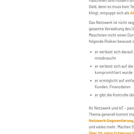
Maschinen sind modern und 
Geld, denn es muss kein T
klingt, entpuppt sich als
Al
Das Netzwerk ist nicht seg
gesamte Verwaltung des Un
Maschinen nicht einen Dur
folgende Risiken bewusst 
er verlässt sich darauf
missbraucht
er verlässt sich auf di
kompromittiert wurde
er ermöglicht auf einf
Kunden, Finanzdaten
er gibt die Kontrolle 
Ihr Netzwerk und IoT – pas
Thema generell kommt ma
Netzwerk-Segmentierung, i
und vieles mehr. Machen S
Über 20 Jahre Erfahrung b