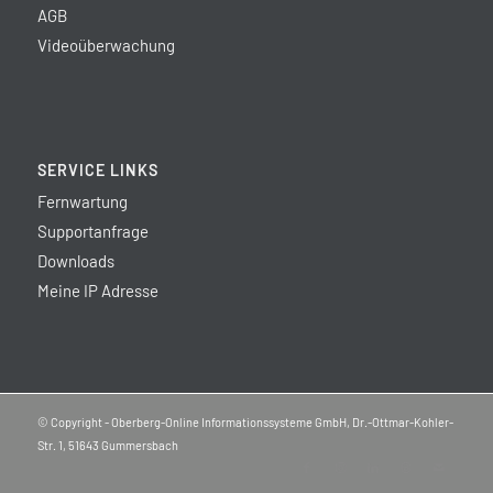
AGB
Videoüberwachung
SERVICE LINKS
Fernwartung
Supportanfrage
Downloads
Meine IP Adresse
© Copyright - Oberberg-Online Informationssysteme GmbH, Dr.-Ottmar-Kohler-
Str. 1, 51643 Gummersbach