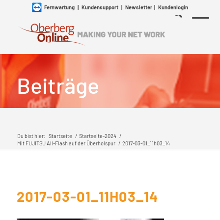
Fernwartung
|
Kundensupport
|
Newsletter
|
Kundenlogin
Beiträge
Du bist hier:
Startseite
/
Startseite-2024
/
Mit FUJITSU All-Flash auf der Überholspur
/
2017-03-01_11h03_14
2017-03-01_11H03_14