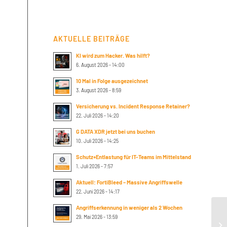
AKTUELLE BEITRÄGE
KI wird zum Hacker. Was hilft?
6. August 2026 - 14:00
10 Mal in Folge ausgezeichnet
3. August 2026 - 8:59
Versicherung vs. Incident Response Retainer?
22. Juli 2026 - 14:20
G DATA XDR jetzt bei uns buchen
10. Juli 2026 - 14:25
Schutz+Entlastung für IT-Teams im Mittelstand
1. Juli 2026 - 7:57
Aktuell: FortiBleed – Massive Angriffswelle
22. Juni 2026 - 14:17
Angriffserkennung in weniger als 2 Wochen
29. Mai 2026 - 13:59
Su