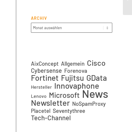
ARCHIV
Cisco
AixConcept
Allgemein
Cybersense
Forenova
Fortinet
GData
Fujitsu
Innovaphone
Hersteller
News
Microsoft
Lenovo
Newsletter
NoSpamProxy
Placetel
Seventythree
Tech-Channel