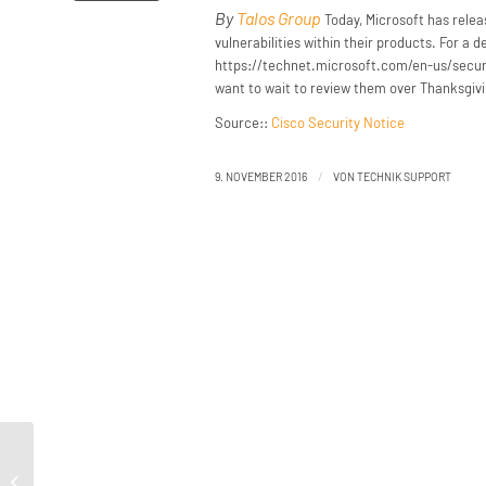
By
Talos Group
Today, Microsoft has releas
vulnerabilities within their products. For a 
https://technet.microsoft.com/en-us/securit
want to wait to review them over Thanksgivi
Source::
Cisco Security Notice
/
9. NOVEMBER 2016
VON
TECHNIK SUPPORT
Microsoft Patch Tuesday – November