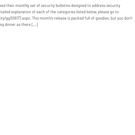
ed their monthly set of security bulletins designed to address security
detailed explanation of each of the categories listed below, please go to
y/gg309177.aspx. This month’s release is packed full of goodies, but you don’t
ng dinner as there […]