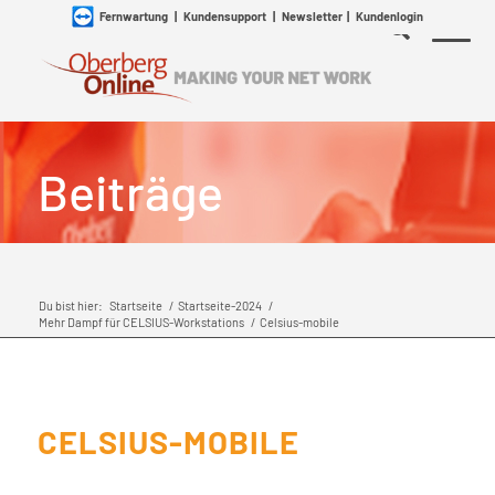
Fernwartung
|
Kundensupport
|
Newsletter
|
Kundenlogin
Beiträge
Du bist hier:
Startseite
/
Startseite-2024
/
Mehr Dampf für CELSIUS-Workstations
/
Celsius-mobile
CELSIUS-MOBILE