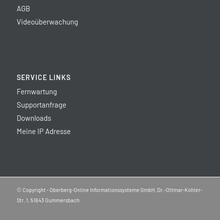
AGB
Videoüberwachung
SERVICE LINKS
Fernwartung
Supportanfrage
Downloads
Meine IP Adresse
© Copyright - Oberberg-Online Informationssysteme GmbH, Dr.-Ottmar-Kohler-
Str. 1, 51643 Gummersbach