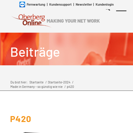
Fernwartung
|
Kundensupport
|
Newsletter
|
Kundenlogin
Beiträge
Du bist hier:
Startseite
/
Startseite-2024
/
Made in Germany – so günstig wie nie
/
p420
P420