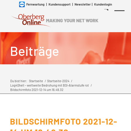
Fernwartung
|
Kundensupport
|
Newsletter
|
Kundenlogin
Beiträge
Du bist hier:
Startseite
/
Startseite-2024
/
Log4Shell – weltweite Bedrohung mit BSI-Alarmstufe rot
/
Bildschirmfoto 2021-12-14 um 16.49.32
BILDSCHIRMFOTO 2021-12-