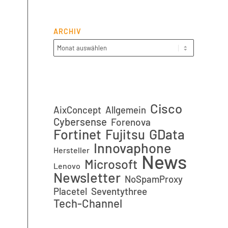
ARCHIV
Cisco
AixConcept
Allgemein
Cybersense
Forenova
Fortinet
GData
Fujitsu
Innovaphone
Hersteller
News
Microsoft
Lenovo
Newsletter
NoSpamProxy
Placetel
Seventythree
Tech-Channel