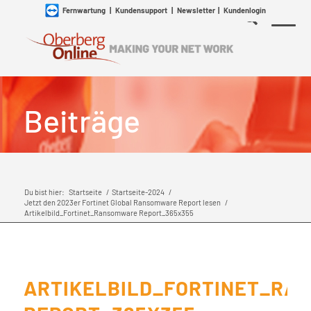
Fernwartung
|
Kundensupport
|
Newsletter
|
Kundenlogin
Beiträge
Du bist hier:
Startseite
/
Startseite-2024
/
Jetzt den 2023er Fortinet Global Ransomware Report lesen
/
Artikelbild_Fortinet_Ransomware Report_365x355
ARTIKELBILD_FORTINET_RA