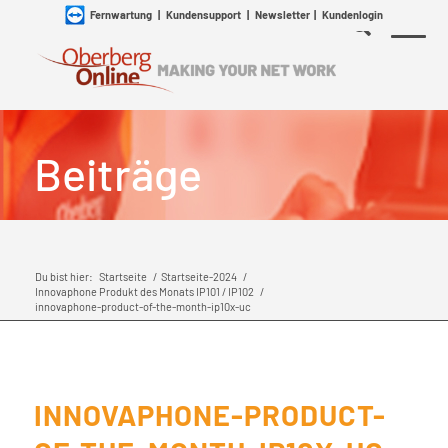
Fernwartung
|
Kundensupport
|
Newsletter
|
Kundenlogin
Beiträge
Du bist hier:
Startseite
/
Startseite-2024
/
Innovaphone Produkt des Monats IP101 / IP102
/
innovaphone-product-of-the-month-ip10x-uc
INNOVAPHONE-PRODUCT-