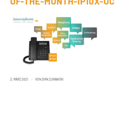
OF-THE-MONTH-IP10X-UC
/
2. MÄRZ 2021
VON
DIRK ZURAWSKI