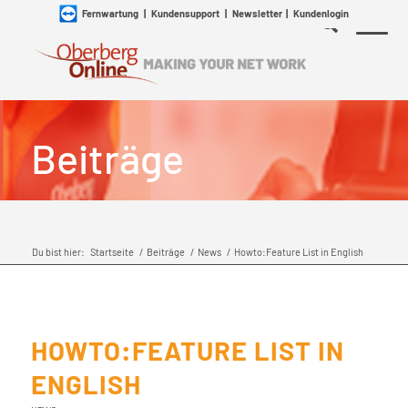
Fernwartung
|
Kundensupport
|
Newsletter
|
Kundenlogin
Beiträge
Du bist hier:
Startseite
/
Beiträge
/
News
/
Howto:Feature List in English
HOWTO:FEATURE LIST IN
ENGLISH