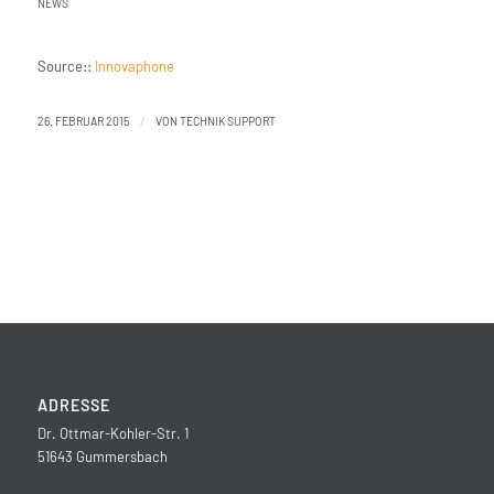
NEWS
Source::
Innovaphone
/
26. FEBRUAR 2015
VON
TECHNIK SUPPORT
ADRESSE
Dr. Ottmar-Kohler-Str. 1
51643 Gummersbach