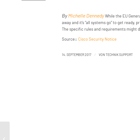
By
Michelle Dennedy
While the EU Genera
away and it’s “all systems go” to get ready, 
The specific rules and requirements might di
Source::
Cisco Security Notice
/
14. SEPTEMBER 2017
VON
TECHNIK SUPPORT
Get Ready, Get Certified: Early
Adoption of CBPR Makes Doing