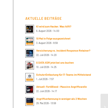
AKTUELLE BEITRÄGE
KI wird zum Hacker. Was hilft?
6. August 2026 - 14:00
10 Mal in Folge ausgezeichnet
3. August 2026 - 8:59
Versicherung vs. Incident Response Retainer?
22. Juli 2026 - 14:20
G DATA XDR jetzt bei uns buchen
10. Juli 2026 - 14:25
Schutz+Entlastung für IT-Teams im Mittelstand
1. Juli 2026 - 7:57
Aktuell: FortiBleed – Massive Angriffswelle
22. Juni 2026 - 14:17
Angriffserkennung in weniger als 2 Wochen
29. Mai 2026 - 13:59
De