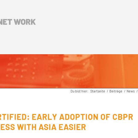
Du bist hier:
Startseite
/
Beiträge
/
News
/
RTIFIED: EARLY ADOPTION OF CBPR
ESS WITH ASIA EASIER