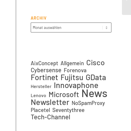
Pr
ARCHIV
Cisco
AixConcept
Allgemein
Cybersense
Forenova
Fortinet
GData
Fujitsu
Innovaphone
Hersteller
News
Microsoft
Lenovo
Newsletter
NoSpamProxy
Placetel
Seventythree
Tech-Channel