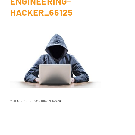
ENGINEERING-
HACKER_66125
/
7. JUNI 2016
VON
DIRK ZURAWSKI