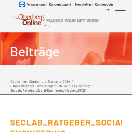
Fernwartung
|
Kundensupport
|
Newsletter
|
Kundenlogin
Beiträge
Du bist hier:
Startseite
/
Startseite-2024
/
G DATA Ratgeber – Was ist eigentlich Social Engineering?
/
SecLab_Ratgeber_Social-Engineering-Hacker_66125
SECLAB_RATGEBER_SOCIAL-