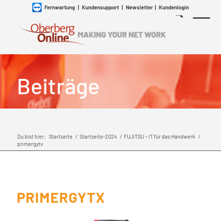
Fernwartung
|
Kundensupport
|
Newsletter
|
Kundenlogin
Beiträge
Du bist hier:
Startseite
/
Startseite-2024
/
FUJITSU – IT für das Handwerk
/
primergytx
PRIMERGYTX