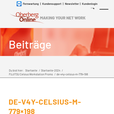
Fernwartung
|
Kundensupport
|
Newsletter
|
Kundenlogin
Beiträge
Du bist hier:
Startseite
/
Startseite-2024
/
FUJITSU Celsius Workstation Promo
/
de-v4y-celsius-m-779×198
DE-V4Y-CELSIUS-M-
779×198