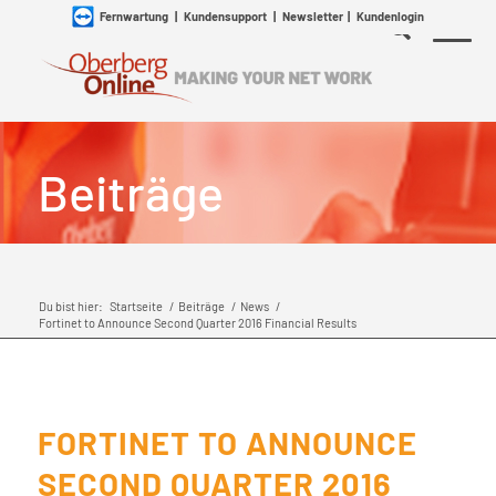
Fernwartung
|
Kundensupport
|
Newsletter
|
Kundenlogin
Beiträge
Du bist hier:
Startseite
/
Beiträge
/
News
/
Fortinet to Announce Second Quarter 2016 Financial Results
FORTINET TO ANNOUNCE
SECOND QUARTER 2016