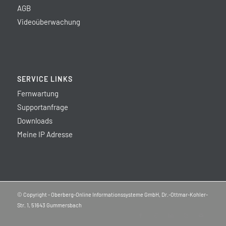
AGB
Videoüberwachung
SERVICE LINKS
Fernwartung
Supportanfrage
Downloads
Meine IP Adresse
© Copyright - Oberberg-Online Informationssysteme GmbH, Dr.-Ottmar-Kohler-
Str. 1, 51643 Gummersbach