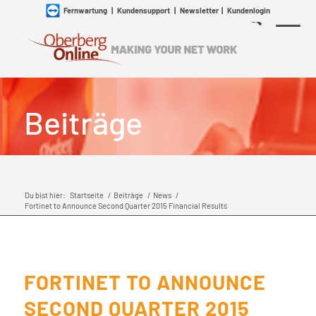
Fernwartung
|
Kundensupport
|
Newsletter
|
Kundenlogin
Beiträge
Du bist hier:
Startseite
/
Beiträge
/
News
/
Fortinet to Announce Second Quarter 2015 Financial Results
FORTINET TO ANNOUNCE
SECOND QUARTER 2015