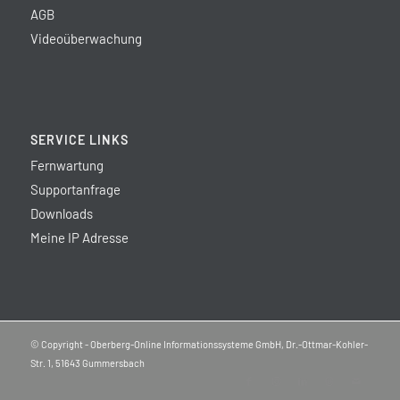
AGB
Videoüberwachung
SERVICE LINKS
Fernwartung
Supportanfrage
Downloads
Meine IP Adresse
© Copyright - Oberberg-Online Informationssysteme GmbH, Dr.-Ottmar-Kohler-
Str. 1, 51643 Gummersbach