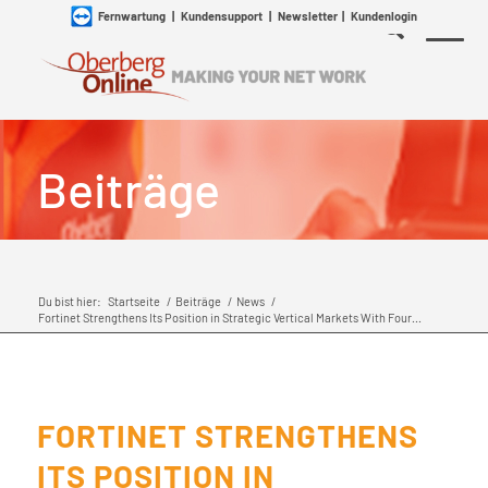
Fernwartung
|
Kundensupport
|
Newsletter
|
Kundenlogin
Beiträge
Du bist hier:
Startseite
/
Beiträge
/
News
/
Fortinet Strengthens Its Position in Strategic Vertical Markets With Four...
FORTINET STRENGTHENS
ITS POSITION IN