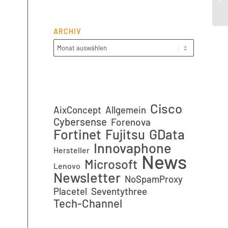
ARCHIV
Cisco
AixConcept
Allgemein
Cybersense
Forenova
Fortinet
GData
Fujitsu
Innovaphone
Hersteller
News
Microsoft
Lenovo
Newsletter
NoSpamProxy
Placetel
Seventythree
Tech-Channel