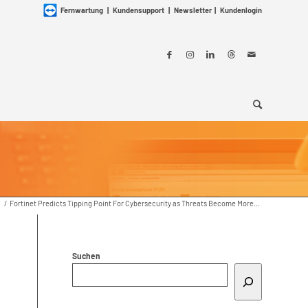
Fernwartung
|
Kundensupport
|
Newsletter
|
Kundenlogin
/
Fortinet Predicts Tipping Point For Cybersecurity as Threats Become More...
Suchen