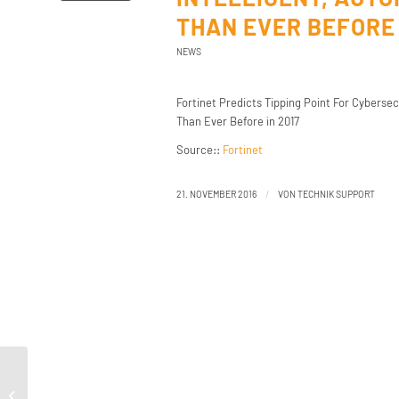
THAN EVER BEFORE 
NEWS
Fortinet Predicts Tipping Point For Cyberse
Than Ever Before in 2017
Source::
Fortinet
/
21. NOVEMBER 2016
VON
TECHNIK SUPPORT
Fortinet Predicts Tipping Point For
Cybersecurity as Threats Become