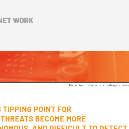
Du bist hier:
Startseite
/
Beiträge
/
News
 TIPPING POINT FOR
 THREATS BECOME MORE
NOMOUS, AND DIFFICULT TO DETECT