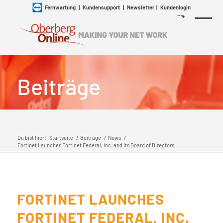
Fernwartung
|
Kundensupport
|
Newsletter
|
Kundenlogin
Beiträge
Du bist hier:
Startseite
/
Beiträge
/
News
/
Fortinet Launches Fortinet Federal, Inc. and its Board of Directors
FORTINET LAUNCHES
FORTINET FEDERAL, INC.