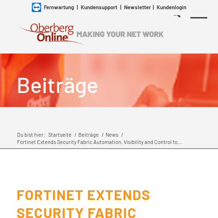
Fernwartung
|
Kundensupport
|
Newsletter
|
Kundenlogin
Beiträge
Du bist hier:
Startseite
/
Beiträge
/
News
/
Fortinet Extends Security Fabric Automation, Visibility and Control to...
FORTINET EXTENDS
SECURITY FABRIC