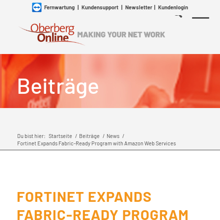
Fernwartung
|
Kundensupport
|
Newsletter
|
Kundenlogin
Beiträge
Du bist hier:
Startseite
/
Beiträge
/
News
/
Fortinet Expands Fabric-Ready Program with Amazon Web Services
FORTINET EXPANDS
FABRIC-READY PROGRAM