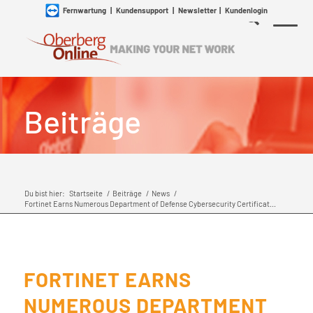
Fernwartung
|
Kundensupport
|
Newsletter
|
Kundenlogin
Beiträge
Du bist hier:
Startseite
/
Beiträge
/
News
/
Fortinet Earns Numerous Department of Defense Cybersecurity Certificat...
FORTINET EARNS
NUMEROUS DEPARTMENT