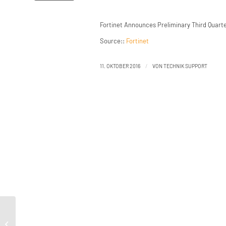
Fortinet Announces Preliminary Third Quarte
Source::
Fortinet
/
11. OKTOBER 2016
VON
TECHNIK SUPPORT
Fortinet Announces Preliminary Third