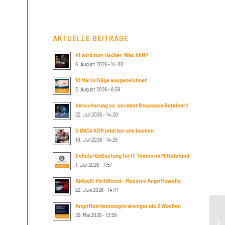
AKTUELLE BEITRÄGE
KI wird zum Hacker. Was hilft?
6. August 2026 - 14:00
10 Mal in Folge ausgezeichnet
3. August 2026 - 8:59
Versicherung vs. Incident Response Retainer?
22. Juli 2026 - 14:20
G DATA XDR jetzt bei uns buchen
10. Juli 2026 - 14:25
Schutz+Entlastung für IT-Teams im Mittelstand
1. Juli 2026 - 7:57
Aktuell: FortiBleed – Massive Angriffswelle
22. Juni 2026 - 14:17
Angriffserkennung in weniger als 2 Wochen
29. Mai 2026 - 13:59
Mi