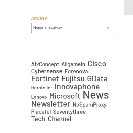
20
ARCHIV
Cisco
AixConcept
Allgemein
Cybersense
Forenova
Fortinet
GData
Fujitsu
Innovaphone
Hersteller
News
Microsoft
Lenovo
Newsletter
NoSpamProxy
Placetel
Seventythree
Tech-Channel