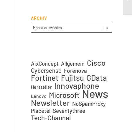
on
ARCHIV
Cisco
AixConcept
Allgemein
Cybersense
Forenova
Fortinet
GData
Fujitsu
Innovaphone
Hersteller
News
Microsoft
Lenovo
Newsletter
NoSpamProxy
Placetel
Seventythree
Tech-Channel