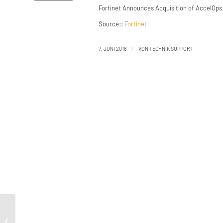
Fortinet Announces Acquisition of AccelOps
Source::
Fortinet
/
7. JUNI 2016
VON
TECHNIK SUPPORT
Fortinet Announces Acquisition of