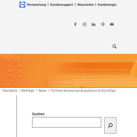
Fernwartung
|
Kundensupport
|
Newsletter
|
Kundenlogin
:
Startseite
/
Beiträge
/
News
/
Fortinet Announces Acquisition of AccelOps
Suchen