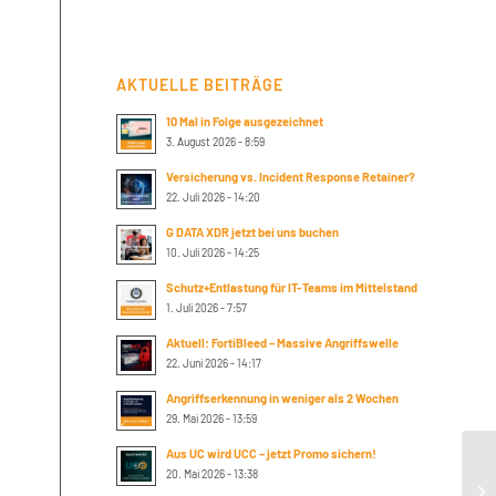
AKTUELLE BEITRÄGE
10 Mal in Folge ausgezeichnet
3. August 2026 - 8:59
Versicherung vs. Incident Response Retainer?
22. Juli 2026 - 14:20
G DATA XDR jetzt bei uns buchen
10. Juli 2026 - 14:25
Schutz+Entlastung für IT-Teams im Mittelstand
1. Juli 2026 - 7:57
Aktuell: FortiBleed – Massive Angriffswelle
22. Juni 2026 - 14:17
Angriffserkennung in weniger als 2 Wochen
29. Mai 2026 - 13:59
Aus UC wird UCC – jetzt Promo sichern!
20. Mai 2026 - 13:38
Wh