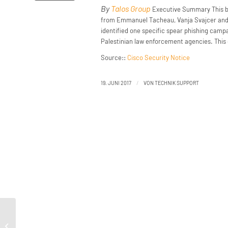
By
Talos Group
Executive Summary This bl
from Emmanuel Tacheau, Vanja Svajcer and 
identified one specific spear phishing campa
Palestinian law enforcement agencies. This c
Source::
Cisco Security Notice
/
19. JUNI 2017
VON
TECHNIK SUPPORT
Delphi Used To Score Against