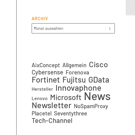
ARCHIV
Cisco
AixConcept
Allgemein
Cybersense
Forenova
Fortinet
GData
Fujitsu
Innovaphone
Hersteller
News
Microsoft
Lenovo
Newsletter
NoSpamProxy
Placetel
Seventythree
Tech-Channel