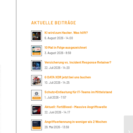
AKTUELLE BEITRÄGE
KI wird zum Hacker. Was hilft?
6. August 2026 - 14:00
10 Mal in Folge ausgezeichnet
3. August 2026 - 8:59
Versicherung vs. Incident Response Retainer?
22. Juli 2026 - 14:20
G DATA XDR jetzt bei uns buchen
10. Juli 2026 - 14:25
Schutz+Entlastung für IT-Teams im Mittelstand
1. Juli 2026 - 7:57
Aktuell: FortiBleed – Massive Angriffswelle
22. Juni 2026 - 14:17
Angriffserkennung in weniger als 2 Wochen
29. Mai 2026 - 13:59
Th