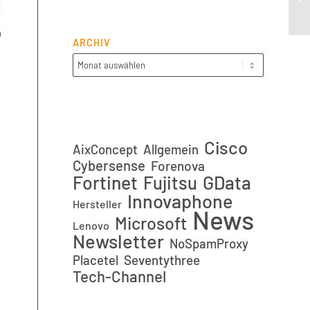
h
ARCHIV
Cisco
AixConcept
Allgemein
Cybersense
Forenova
Fortinet
GData
Fujitsu
Innovaphone
Hersteller
News
Microsoft
Lenovo
Newsletter
NoSpamProxy
Placetel
Seventythree
Tech-Channel