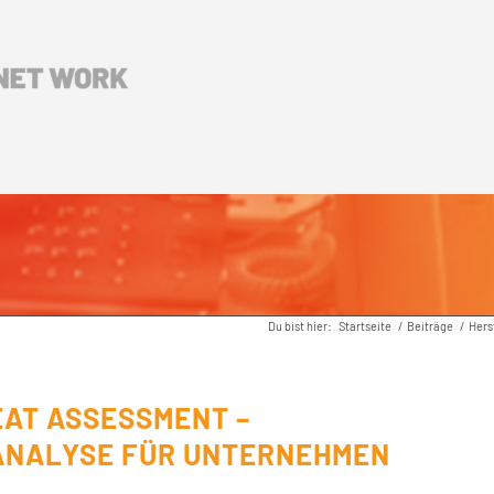
Du bist hier:
Startseite
/
Beiträge
/
Hers
EAT ASSESSMENT –
NALYSE FÜR UNTERNEHMEN