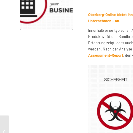
Oberberg-Online bietet Ih
Unternehmen – an.
Innerhalb einer typischen 
Produktivität und Bandbre
Erfahrung zeigt, dass auc
werden. Nach der Analyse 
Assessment-Report
, den
Project APT: How to Build an ICS
Network and Have fun at the Same