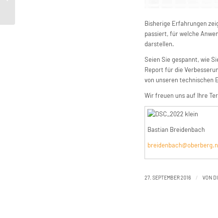
Time
Bisherige Erfahrungen zei
passiert, für welche Anwe
darstellen.
Seien Sie gespannt, wie S
Report für die Verbesseru
von unseren technischen 
Wir freuen uns auf Ihre T
Bastian Breidenbach
breidenbach@oberberg.n
/
27. SEPTEMBER 2016
VON
D