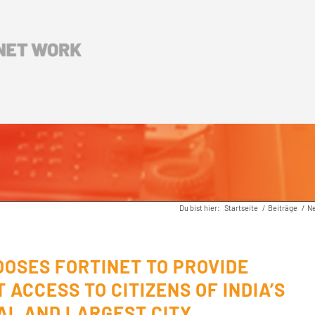
Du bist hier:
Startseite
/
Beiträge
/
N
OOSES FORTINET TO PROVIDE
 ACCESS TO CITIZENS OF INDIA’S
AL AND LARGEST CITY