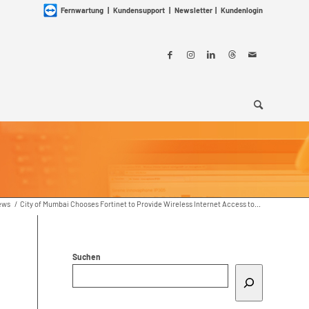
Fernwartung
|
Kundensupport
|
Newsletter
|
Kundenlogin
ews
/
City of Mumbai Chooses Fortinet to Provide Wireless Internet Access to...
Suchen