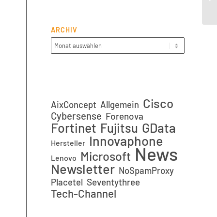
Ci
ARCHIV
Cisco
AixConcept
Allgemein
Cybersense
Forenova
Fortinet
GData
Fujitsu
Innovaphone
Hersteller
News
Microsoft
Lenovo
Newsletter
NoSpamProxy
Placetel
Seventythree
Tech-Channel