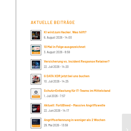
AKTUELLE BEITRÄGE
KI wird zum Hacker. Was hilft?
6. August 2026 - 14:00
10 Mal in Folge ausgezeichnet
3. August 2026 - 8:59
Versicherung vs. Incident Response Retainer?
22. Juli 2026 - 14:20
G DATA XDR jetzt bei uns buchen
10. Juli 2026 - 14:25
Schutz+Entlastung für IT-Teams im Mittelstand
1. Juli 2026 - 7:57
Aktuell: FortiBleed – Massive Angriffswelle
22. Juni 2026 - 14:17
Angriffserkennung in weniger als 2 Wochen
Ci
29. Mai 2026 - 13:59
Pr