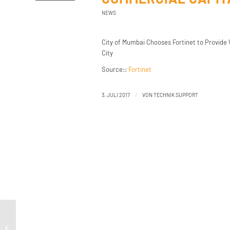
NEWS
City of Mumbai Chooses Fortinet to Provide 
City
Source::
Fortinet
/
3. JULI 2017
VON
TECHNIK SUPPORT
Vulnerability Spotlight: Dell Precision