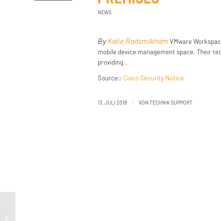
NEWS
By
Kalie Radsmikham
VMware Workspace O
mobile device management space. Their tec
providing
…
Source::
Cisco Security Notice
/
13. JULI 2018
VON
TECHNIK SUPPORT
Advanced Mobile Malware Campaign in