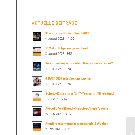
AKTUELLE BEITRÄGE
KI wird zum Hacker. Was hilft?
6. August 2026 - 14:00
10 Mal in Folge ausgezeichnet
3. August 2026 - 8:59
Versicherung vs. Incident Response Retainer?
22. Juli 2026 - 14:20
G DATA XDR jetzt bei uns buchen
10. Juli 2026 - 14:25
Schutz+Entlastung für IT-Teams im Mittelstand
1. Juli 2026 - 7:57
Aktuell: FortiBleed – Massive Angriffswelle
22. Juni 2026 - 14:17
Angriffserkennung in weniger als 2 Wochen
Ci
29. Mai 2026 - 13:59
EM