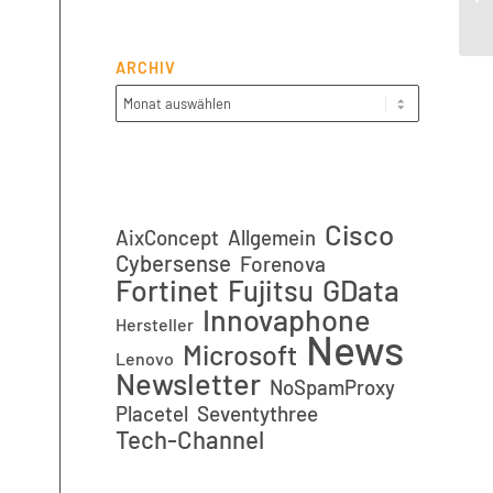
Wo
ARCHIV
Cisco
AixConcept
Allgemein
Cybersense
Forenova
Fortinet
GData
Fujitsu
Innovaphone
Hersteller
News
Microsoft
Lenovo
Newsletter
NoSpamProxy
Placetel
Seventythree
Tech-Channel