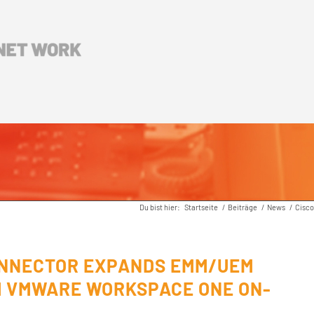
Du bist hier:
Startseite
/
Beiträge
/
News
/
Cisco
ONNECTOR EXPANDS EMM/UEM
H VMWARE WORKSPACE ONE ON-