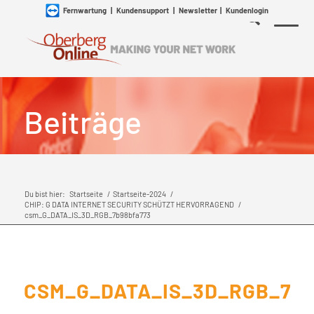
Fernwartung
|
Kundensupport
|
Newsletter
|
Kundenlogin
Beiträge
Du bist hier:
Startseite
/
Startseite-2024
/
CHIP: G DATA INTERNET SECURITY SCHÜTZT HERVORRAGEND
/
csm_G_DATA_IS_3D_RGB_7b98bfa773
CSM_G_DATA_IS_3D_RGB_7B9