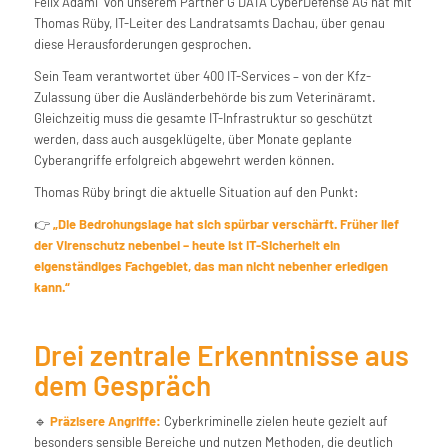
Felix Adami von unserem Partner G DATA CyberDefense AG hat mit
Thomas Rüby, IT-Leiter des Landratsamts Dachau, über genau
diese Herausforderungen gesprochen.
Sein Team verantwortet über 400 IT-Services – von der Kfz-
Zulassung über die Ausländerbehörde bis zum Veterinäramt.
Gleichzeitig muss die gesamte IT-Infrastruktur so geschützt
werden, dass auch ausgeklügelte, über Monate geplante
Cyberangriffe erfolgreich abgewehrt werden können.
Thomas Rüby bringt die aktuelle Situation auf den Punkt:
👉
„Die Bedrohungslage hat sich spürbar verschärft. Früher lief
der Virenschutz nebenbei – heute ist IT-Sicherheit ein
eigenständiges Fachgebiet, das man nicht nebenher erledigen
kann.“
Drei zentrale Erkenntnisse aus
dem Gespräch
🔹
Präzisere Angriffe:
Cyberkriminelle zielen heute gezielt auf
besonders sensible Bereiche und nutzen Methoden, die deutlich