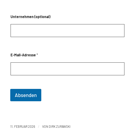
N
Unternehmen (optional)
a
m
e
*
*
*
E-Mail-Adresse
Absenden
/
11. FEBRUAR 2026
VON
DIRK ZURAWSKI