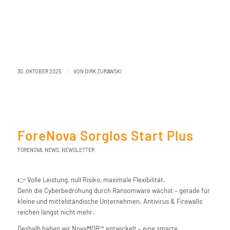
/
30. OKTOBER 2025
VON
DIRK ZURAWSKI
ForeNova Sorglos Start Plus
FORENOVA
,
NEWS
,
NEWSLETTER
👉 Volle Leistung, null Risiko, maximale Flexibilität.
Denn die Cyberbedrohung durch Ransomware wächst – gerade für
kleine und mittelständische Unternehmen. Antivirus & Firewalls
reichen längst nicht mehr.
Deshalb haben wir NovaMDR™ entwickelt – eine smarte,