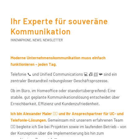
Ihr Experte für souveräne
Kommunikation
INNOVAPHONE
,
NEWS
,
NEWSLETTER
Moderne Unternehmenskommunikation muss einfach
funktionieren – jeden Tag.
Telefonie
📞
und Unified Communications
💻
📠
📨
📯
sind ein
zentraler Bestandteil reibungsloser Geschäftsprozesse.
Ob im Büro, im Homeoffice oder standortübergreifend: Eine
stabile, gut geplante Kommunikationslösung entscheidet über
Erreichbarkeit, Effizienz und Kundenzufriedenheit.
Ich bin Alexander Maier
🦸‍♂️
und Ihr Ansprechpartner für UC- und
Telefonie-Lösungen.
Gemeinsam mit unserem erfahrenen Team
🧞‍♂️
begleite ich Sie bei Projekten sowie im laufenden Betrieb – von
der Konzeption über die Implementierung bis hin zum