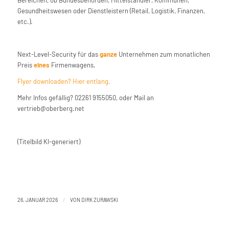
Bereichen, ob Bundesbehörden, Mittelständler, Kommunen,
Gesundheitswesen oder Dienstleistern (Retail, Logistik, Finanzen,
etc.).
Next-Level-Security für das
ganze
Unternehmen zum monatlichen
Preis
eines
Firmenwagens.
Flyer downloaden? Hier entlang.
Mehr Infos gefällig? 02261 9155050, oder Mail an
vertrieb@oberberg.net
(Titelbild KI-generiert)
/
26. JANUAR 2026
VON
DIRK ZURAWSKI