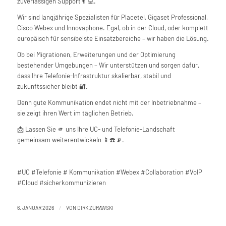
zuverlässigen Support
👨‍💻
.
Wir sind langjährige Spezialisten für Placetel, Gigaset Professional,
Cisco Webex und Innovaphone. Egal, ob in der Cloud, oder komplett
europäisch für sensibelste Einsatzbereiche – wir haben die Lösung.
Ob bei Migrationen, Erweiterungen und der Optimierung
bestehender Umgebungen – Wir unterstützen und sorgen dafür,
dass Ihre Telefonie-Infrastruktur skalierbar, stabil und
zukunftssicher bleibt
🔐
.
Denn gute Kommunikation endet nicht mit der Inbetriebnahme –
sie zeigt ihren Wert im täglichen Betrieb.
📩 Lassen Sie
🫵
uns Ihre UC- und Telefonie-Landschaft
gemeinsam weiterentwickeln
📱
☎️
📡
.
#UC #Telefonie # Kommunikation #Webex #Collaboration #VoIP
#Cloud #sicherkommunizieren
/
6. JANUAR 2026
VON
DIRK ZURAWSKI