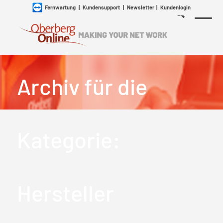
Fernwartung
|
Kundensupport
|
Newsletter
|
Kundenlogin
Archiv für die
Kategorie:
Hersteller