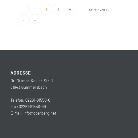
‹
1
2
3
4
Seite 2 von 42
›
»
ADRESSE
Dr. Ottmar-Kohler-Str. 1
51643 Gummersbach
Telefon: 02261-91550-0
Fax: 02261-91550-99
E-Mail:
info@oberberg.net