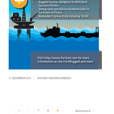
/
11. DEZEMBER 2014
VON
BASTIAN BREIDENBACH
«
‹
7
8
9
Seite 9 von 9