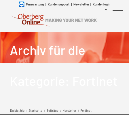
Fernwartung
|
Kundensupport
|
Newsletter
|
Kundenlogin
Archiv für die
Kategorie: Fortinet
Du bist hier:
Startseite
/
Beiträge
/
Hersteller
/
Fortinet