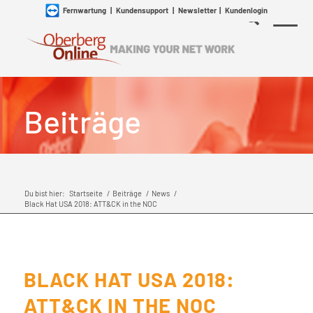
Fernwartung
|
Kundensupport
|
Newsletter
|
Kundenlogin
Beiträge
Du bist hier:
Startseite
/
Beiträge
/
News
/
Black Hat USA 2018: ATT&CK in the NOC
BLACK HAT USA 2018:
ATT&CK IN THE NOC