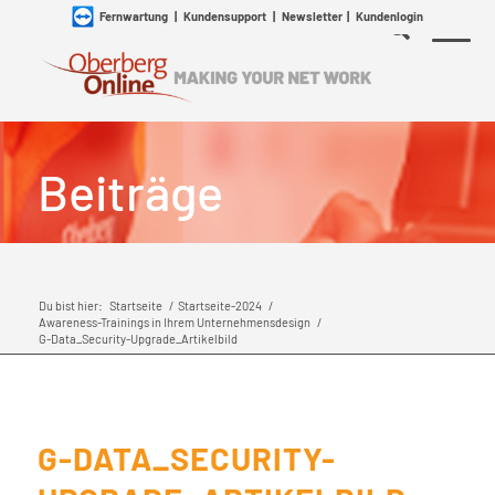
Fernwartung
|
Kundensupport
|
Newsletter
|
Kundenlogin
Beiträge
Du bist hier:
Startseite
/
Startseite-2024
/
Awareness-Trainings in Ihrem Unternehmensdesign
/
G-Data_Security-Upgrade_Artikelbild
G-DATA_SECURITY-